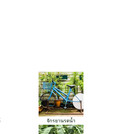
์
จักรยานรดน้ำ