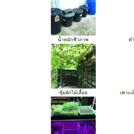
น้ำหมักชีวภาพ
ทำ
ซุ้มผักไม้เลื้อย
เพาะเ