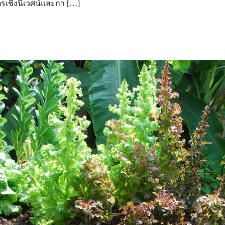
รเชิงนิเวศน์และกา […]