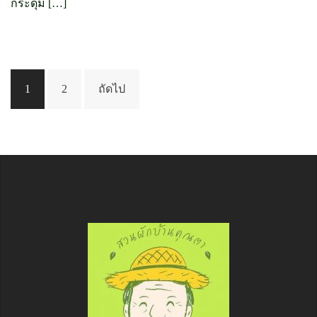
กระดุม […]
เมนู
1
2
ถัดไป
นำทาง
เรื่อง