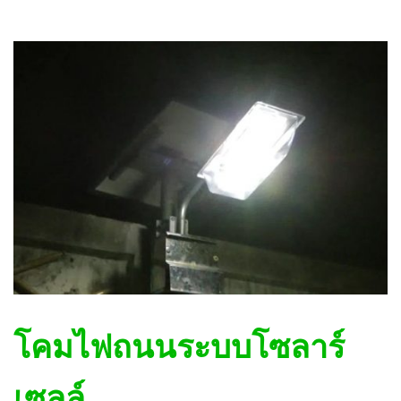
โคมไฟถนนระบบโซลาร์
เซลล์