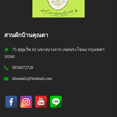
สวนผักบ้านคุณตา
75 สุขุมวิท 62 แขวงบางจาก เขตประโขนง กรุงเทพฯ
10260
0950672728
khunta62@hotmail.com